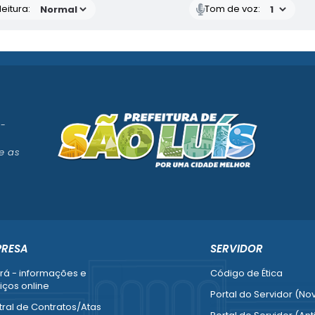
eitura:
Tom de voz:
 -
e as
PRESA
SERVIDOR
rá - informações e
Código de Ética
iços online
Portal do Servidor (No
ral de Contratos/Atas