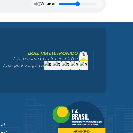
Volume
BOLETIM ELETRÔNICO
Assine nosso boletim eletrônico
Acompanhe a gente!
vo)