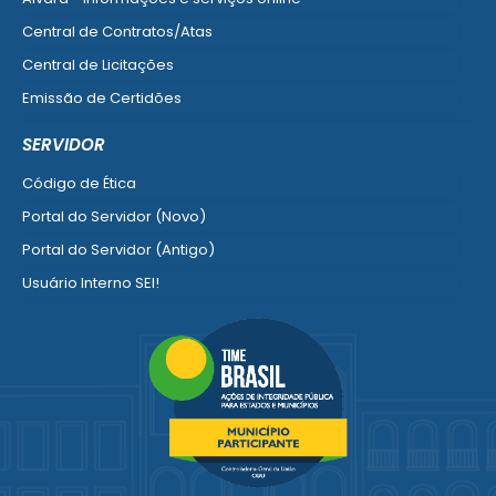
Central de Contratos/Atas
Central de Licitações
Emissão de Certidões
Empresa Fácil - Abertura / Alteração / Baixa
SERVIDOR
Ver mais serviços para Empresa
Código de Ética
Portal do Servidor (Novo)
Portal do Servidor (Antigo)
Usuário Interno SEI!
SISCON
1doc Legado
Portal do Segurado
Manual de Gestão Patrimonial
Manual Siconv
Ver mais serviços para o Servidor