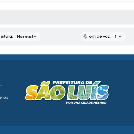
 MÍDIAS
eitura:
Tom de voz:
 -
e as