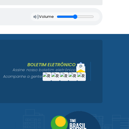
Volume
BOLETIM ELETRÔNICO
Assine nosso boletim eletrônico
Acompanhe a gente!