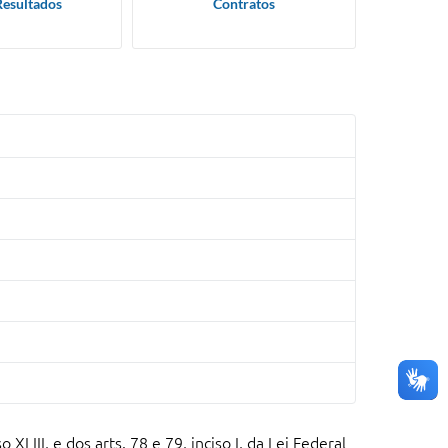
Resultados
Contratos
LIII, e dos arts. 78 e 79, inciso I, da Lei Federal