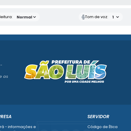
eitura:
Tom de voz:
 -
e as
PRESA
SERVIDOR
rá - informações e
Código de Ética