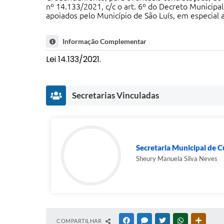
nº 14.133/2021, c/c o art. 6º do Decreto Municip
apoiados pelo Município de São Luís, em especial 
Informação Complementar
Lei 14.133/2021.
Secretarias Vinculadas
Secretaria Municipal de C
Sheury Manuela Silva Neves
COMPARTILHAR
FACEBOOK
MESSENGER
TWITTER
WHATSAPP
OUTRAS