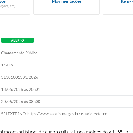
vos
Movimentações
Itens/
ações, etc)
ABERTO
Chamamento Público
1/2026
31101001381/2026
18/05/2026 às 20h01
20/05/2026 às 08h00
SEI EXTERNO: https://www.saoluis.ma.gov.br/usuario-externo-
ções artísticas de cunho cultural, nos moldes do art. 6º, inciso X