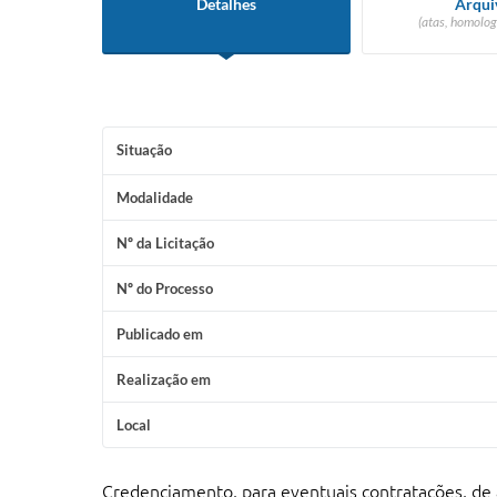
Detalhes
Arqui
(atas, homolog
Situação
Modalidade
Nº da Licitação
Nº do Processo
Publicado em
Realização em
Local
Credenciamento, para eventuais contratações, de atra