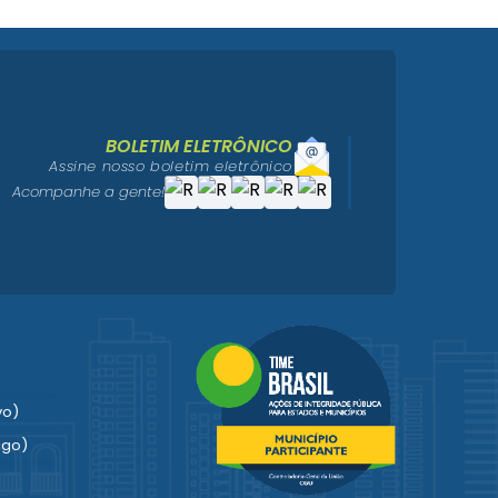
BOLETIM ELETRÔNICO
Assine nosso boletim eletrônico
Acompanhe a gente!
vo)
igo)