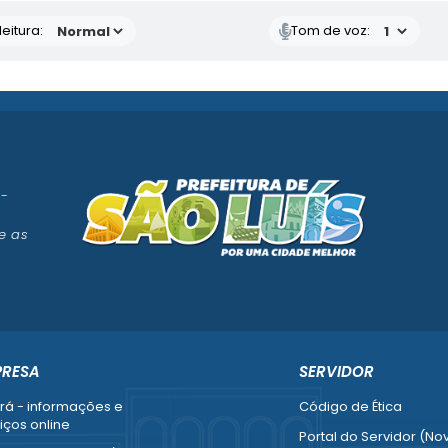
eitura:
Tom de voz:
 -
e as
PRESA
SERVIDOR
rá - informações e
Código de Ética
iços online
Portal do Servidor (No