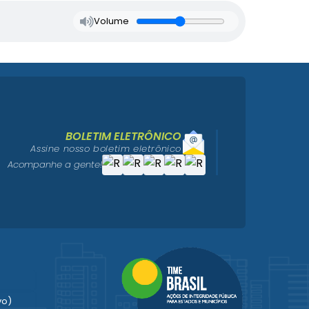
Volume
BOLETIM ELETRÔNICO
Assine nosso boletim eletrônico
Acompanhe a gente!
vo)