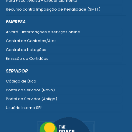
Nota Fiscal Avulsa - Credenciamento
Recurso contra Imposição de Penalidade (SMTT)
Ver mais serviços do Cidadão
EMPRESA
Alvará - informações e serviços online
Central de Contratos/Atas
Central de Licitações
Emissão de Certidões
Empresa Fácil - Abertura / Alteração / Baixa
SERVIDOR
Ver mais serviços para Empresa
Código de Ética
Portal do Servidor (Novo)
Portal do Servidor (Antigo)
Usuário Interno SEI!
SISCON
1doc Legado