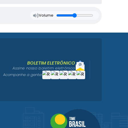
Volume
BOLETIM ELETRÔNICO
Assine nosso boletim eletrônico
Acompanhe a gente!