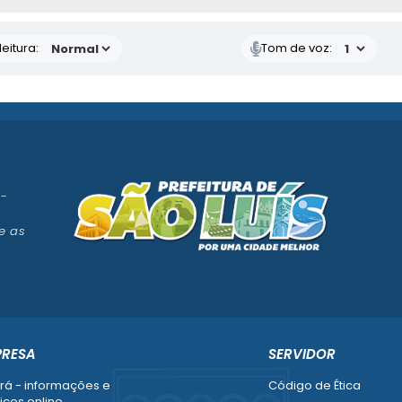
eitura:
Tom de voz:
 -
e as
PRESA
SERVIDOR
rá - informações e
Código de Ética
iços online