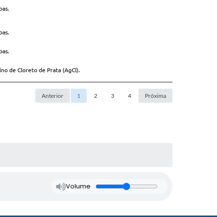
bas.
Homologado
bas.
Homologado
bas.
Fracassado
o de Cloreto de Prata (AgCl).
Homologado
Anterior
1
2
3
4
Próxima
Volume