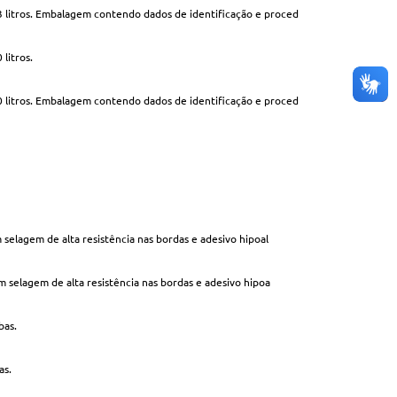
3 litros. Embalagem contendo dados de identificação e proced
Homologado
litros.
Homologado
0 litros. Embalagem contendo dados de identificação e proced
Homologado
Homologado
Homologado
Homologado
 selagem de alta resistência nas bordas e adesivo hipoal
Homologado
m selagem de alta resistência nas bordas e adesivo hipoa
Homologado
bas.
Homologado
as.
Homologado