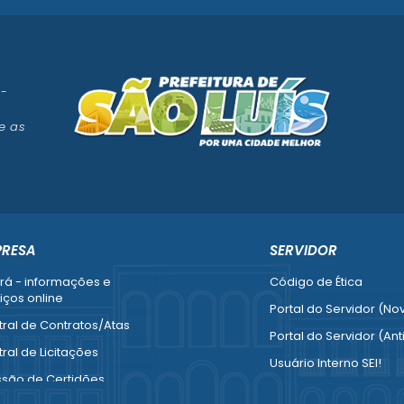
 -
e as
PRESA
SERVIDOR
rá - informações e
Código de Ética
iços online
Portal do Servidor (No
ral de Contratos/Atas
Portal do Servidor (Ant
ral de Licitações
Usuário Interno SEI!
ssão de Certidões
SISCON