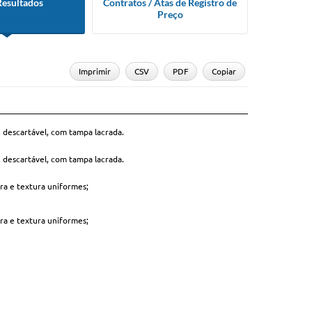
Resultados
Contratos / Atas de Registro de
Preço
Imprimir
CSV
PDF
Copiar
Situação
Situação
, descartável, com tampa lacrada.
Homologado
, descartável, com tampa lacrada.
Fracassado
ra e textura uniformes;
Homologado
ra e textura uniformes;
Homologado
Homologado
Homologado