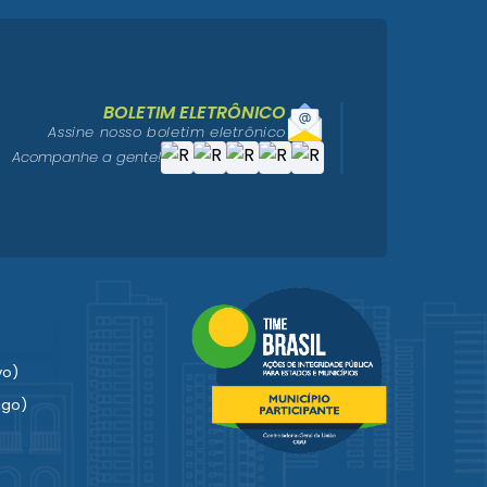
BOLETIM ELETRÔNICO
Assine nosso boletim eletrônico
Acompanhe a gente!
vo)
igo)