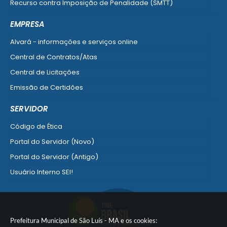
Recurso contra Imposição de Penalidade (SMTT)
Ver mais serviços do Cidadão
EMPRESA
Alvará - informações e serviços online
Central de Contratos/Atas
Central de Licitações
Emissão de Certidões
Empresa Fácil - Abertura / Alteração / Baixa
SERVIDOR
Ver mais serviços para Empresa
Código de Ética
Portal do Servidor (Novo)
Portal do Servidor (Antigo)
Usuário Interno SEI!
SISCON
1doc Legado
Portal do Segurado
Prefeitura Municipal de São Luís - MA e os cookies: