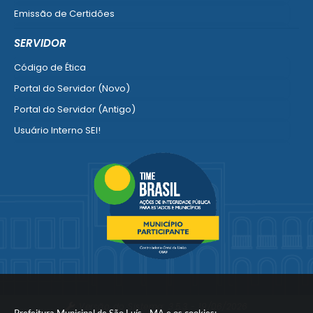
Emissão de Certidões
Empresa Fácil - Abertura / Alteração / Baixa
SERVIDOR
Ver mais serviços para Empresa
Código de Ética
Portal do Servidor (Novo)
Portal do Servidor (Antigo)
Usuário Interno SEI!
SISCON
1doc Legado
Portal do Segurado
Manual de Gestão Patrimonial
Manual Siconv
Ver mais serviços para o Servidor
Versão do Sistema:
3.5.3 - 19/06/2026