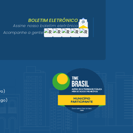
BOLETIM ELETRÔNICO
Assine nosso boletim eletrônico
Acompanhe a gente!
vo)
igo)