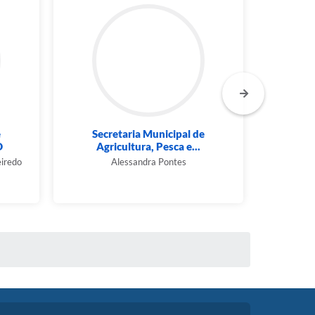
e
Secretaria Municipal de
Sec
D
Agricultura, Pesca e...
E
iredo
Alessandra Pontes
Anna C