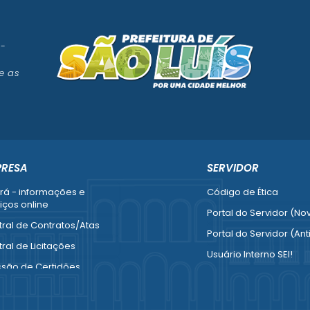
 -
e as
PRESA
SERVIDOR
rá - informações e
Código de Ética
iços online
Portal do Servidor (No
ral de Contratos/Atas
Portal do Servidor (Ant
ral de Licitações
Usuário Interno SEI!
ssão de Certidões
SISCON
esa Fácil - Abertura /
1doc Legado
ração / Baixa