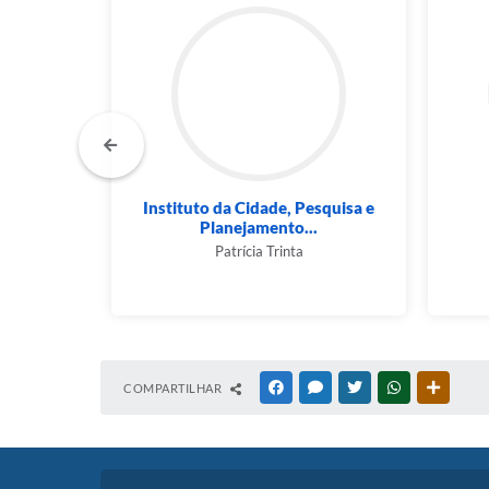
l de
Instituto da Cidade, Pesquisa e
 -...
Planejamento...
Patrícia Trinta
COMPARTILHAR
FACEBOOK
MESSENGER
TWITTER
WHATSAPP
OUTRAS