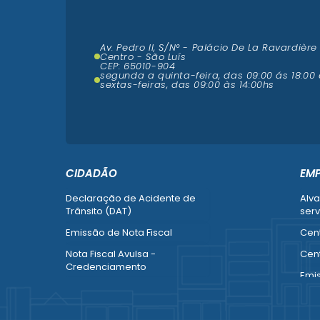
Av. Pedro II, S/N° - Palácio De La Ravardière
Centro - São Luís
CEP: 65010-904
segunda a quinta-feira, das 09:00 ás 18:00 
sextas-feiras, das 09:00 às 14:00hs
CIDADÃO
EM
Declaração de Acidente de
Alva
Trânsito (DAT)
serv
Emissão de Nota Fiscal
Cent
Nota Fiscal Avulsa -
Cent
Credenciamento
Emi
Recurso contra Imposição de
Empr
Penalidade (SMTT)
Alte