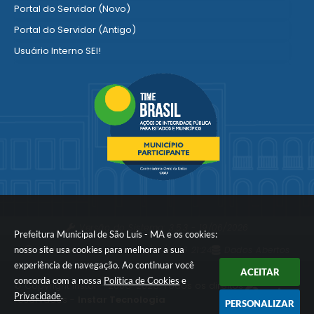
Portal do Servidor (Novo)
Portal do Servidor (Antigo)
Usuário Interno SEI!
SISCON
1doc Legado
Portal do Segurado
Manual de Gestão Patrimonial
Manual Siconv
Ver mais serviços para o Servidor
Versão do Sistema:
3.5.3 - 19/06/2026
Prefeitura Municipal de São Luís - MA e os cookies:
nosso site usa cookies para melhorar a sua
Portal atualizado em:
06/08/2026 21:24
Dados Abertos
experiência de navegação. Ao continuar você
ACEITAR
concorda com a nossa
Política de Cookies
e
© Copyright Instar - 2006-2026. Todos os direitos
Privacidade
.
reservados -
Instar Tecnologia
PERSONALIZAR