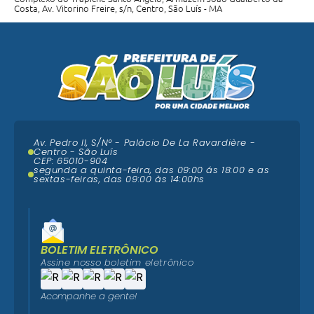
Costa, Av. Vitorino Freire, s/n, Centro, São Luís - MA
Av. Pedro II, S/N° - Palácio De La Ravardière -
Centro - São Luís
CEP: 65010-904
segunda a quinta-feira, das 09:00 ás 18:00 e as
sextas-feiras, das 09:00 às 14:00hs
BOLETIM ELETRÔNICO
Assine nosso boletim eletrônico
Acompanhe a gente!