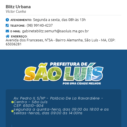
Blitz Urbana
Victor Cunha
Segunda a sexta, das 08h às 13h
ATENDIMENTO:
(98) 99140-4237
TELEFONE:
gabineteblitz.semurh@saoluis.ma.gov.br
E-MAIL:
ENDEREÇO:
Avenida dos Franceses, N°5A - Bairro Alemanha, São Luís - MA, CEP:
65036281
Av. Pedro II, S/N° - Palácio De La Ravardière -
Centro - São Luís
CEP: 65010-904
segunda a quinta-feira, das 09:00 ás 18:00 e as
sextas-feiras, das 09:00 às 14:00hs