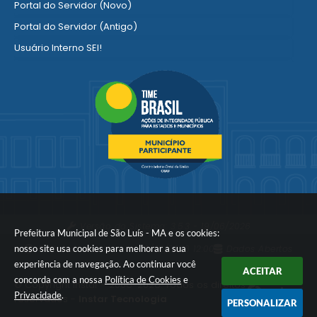
Portal do Servidor (Novo)
Portal do Servidor (Antigo)
Usuário Interno SEI!
SISCON
1doc Legado
Portal do Segurado
Manual de Gestão Patrimonial
Manual Siconv
Ver mais serviços para o Servidor
Versão do Sistema:
3.5.3 - 19/06/2026
Prefeitura Municipal de São Luís - MA e os cookies:
nosso site usa cookies para melhorar a sua
Portal atualizado em:
06/08/2026 12:00
Dados Abertos
experiência de navegação. Ao continuar você
ACEITAR
concorda com a nossa
Política de Cookies
e
© Copyright Instar - 2006-2026. Todos os direitos
Privacidade
.
reservados -
Instar Tecnologia
PERSONALIZAR