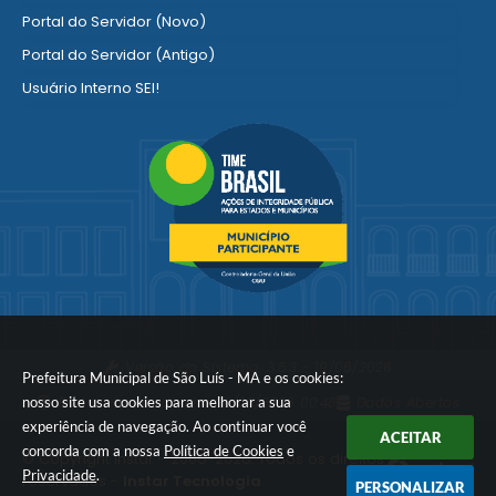
Portal do Servidor (Novo)
Portal do Servidor (Antigo)
Usuário Interno SEI!
SISCON
1doc Legado
Portal do Segurado
Manual de Gestão Patrimonial
Manual Siconv
Ver mais serviços para o Servidor
Versão do Sistema:
3.5.3 - 19/06/2026
Prefeitura Municipal de São Luís - MA e os cookies:
nosso site usa cookies para melhorar a sua
Portal atualizado em:
06/08/2026 00:48
Dados Abertos
experiência de navegação. Ao continuar você
ACEITAR
concorda com a nossa
Política de Cookies
e
© Copyright Instar - 2006-2026. Todos os direitos
Privacidade
.
reservados -
Instar Tecnologia
PERSONALIZAR