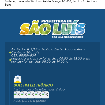
Endereço: Avenida São Luís Rei de França, Nº 456, Jardim Atlântico -
Turu
Av. Pedro II, S/N° - Palácio De La Ravardière -
Centro - São Luís
CEP: 65010-904
segunda a quinta-feira, das 09:00 ás 18:00 e as
sextas-feiras, das 09:00 às 14:00hs
BOLETIM ELETRÔNICO
Assine nosso boletim eletrônico
Acompanhe a gente!