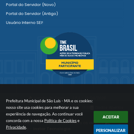
Portal do Servidor (Novo)
Portal do Servidor (Antigo)
Usuário Interno SEI!
SISCON
1doc Legado
Portal do Segurado
Manual de Gestão Patrimonial
Manual Siconv
Ver mais serviços para o Servidor
Versão do Sistema:
3.5.3 - 19/06/2026
Prefeitura Municipal de São Luís - MA e os cookies:
nosso site usa cookies para melhorar a sua
Portal atualizado em:
08/08/2026 16:10
Dados Abertos
experiência de navegação. Ao continuar você
ACEITAR
concorda com a nossa
Política de Cookies
e
© Copyright Instar - 2006-2026. Todos os direitos
Privacidade
.
reservados -
Instar Tecnologia
PERSONALIZAR