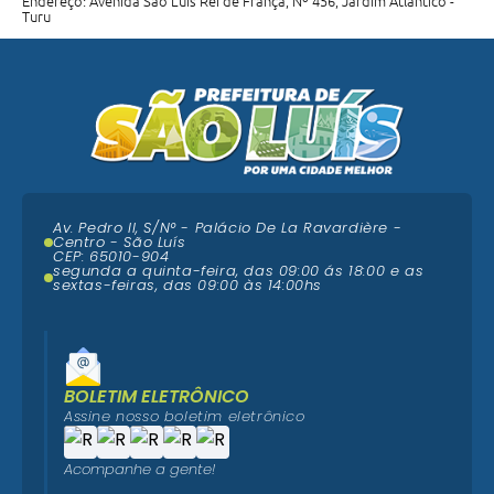
Endereço: Avenida São Luís Rei de França, Nº 456, Jardim Atlântico -
Turu
Av. Pedro II, S/N° - Palácio De La Ravardière -
Centro - São Luís
CEP: 65010-904
segunda a quinta-feira, das 09:00 ás 18:00 e as
sextas-feiras, das 09:00 às 14:00hs
BOLETIM ELETRÔNICO
Assine nosso boletim eletrônico
Acompanhe a gente!