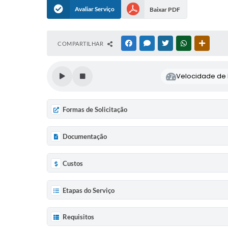
Avaliar Serviço
Baixar PDF
COMPARTILHAR
FACEBOOK
MESSENGER
TWITTER
WHATSAPP
OUTRAS
Velocidade de l
Formas de Solicitação
Documentação
Custos
Etapas do Serviço
Requisitos