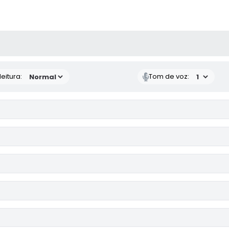
 MÍDIAS
eitura:
Tom de voz: