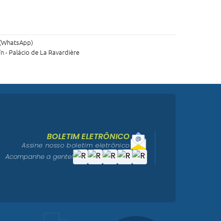
 (WhatsApp)
s/n - Palácio de La Ravardière
BOLETIM ELETRÔNICO
Assine nosso boletim eletrônico
Acompanhe a gente!