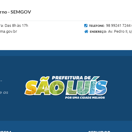
verno - SEMGOV
ra: Das 8h às 17h
98 99241 7244
TELEFONE:
.ma.gov.br
Av. Pedro II, 
ENDEREÇO:
 -
e as