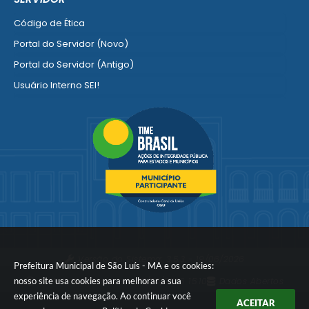
Ver mais serviços para Empresa
Código de Ética
Portal do Servidor (Novo)
Portal do Servidor (Antigo)
Usuário Interno SEI!
SISCON
1doc Legado
Portal do Segurado
Manual de Gestão Patrimonial
Manual Siconv
Ver mais serviços para o Servidor
Versão do Sistema:
3.5.3 - 19/06/2026
Prefeitura Municipal de São Luís - MA e os cookies:
nosso site usa cookies para melhorar a sua
Portal atualizado em:
07/08/2026 15:10
Dados Abertos
experiência de navegação. Ao continuar você
ACEITAR