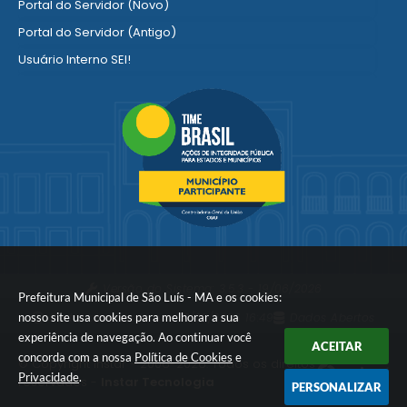
Portal do Servidor (Novo)
Portal do Servidor (Antigo)
Usuário Interno SEI!
SISCON
1doc Legado
Portal do Segurado
Manual de Gestão Patrimonial
Manual Siconv
Ver mais serviços para o Servidor
Versão do Sistema:
3.5.3 - 19/06/2026
Prefeitura Municipal de São Luís - MA e os cookies:
nosso site usa cookies para melhorar a sua
Portal atualizado em:
10/08/2026 16:49
Dados Abertos
experiência de navegação. Ao continuar você
ACEITAR
concorda com a nossa
Política de Cookies
e
© Copyright Instar - 2006-2026. Todos os direitos
Privacidade
.
reservados -
Instar Tecnologia
PERSONALIZAR