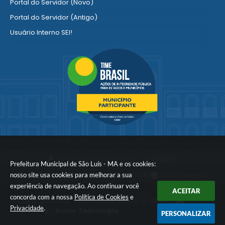
Portal do Servidor (Novo)
Portal do Servidor (Antigo)
Usuário Interno SEI!
SISCON
1doc Legado
Portal do Segurado
Manual de Gestão Patrimonial
Manual Siconv
Ver mais serviços para o Servidor
Versão do Sistema:
3.5.3 - 19/06/2026
Prefeitura Municipal de São Luís - MA e os cookies:
nosso site usa cookies para melhorar a sua
Portal atualizado em:
07/08/2026 13:42
Dados Abertos
experiência de navegação. Ao continuar você
ACEITAR
concorda com a nossa
Política de Cookies
e
© Copyright Instar - 2006-2026. Todos os direitos
Privacidade
.
reservados -
Instar Tecnologia
PERSONALIZAR