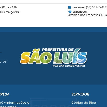
s 08h às 13h
(98) 99140-423
TELEFONE:
luis.ma.gov.br
ENDEREÇO:
Avenida dos Franceses, N°5A
 -
e as
PRESA
SERVIDOR
rá - informações e
Código de Ética
iços online