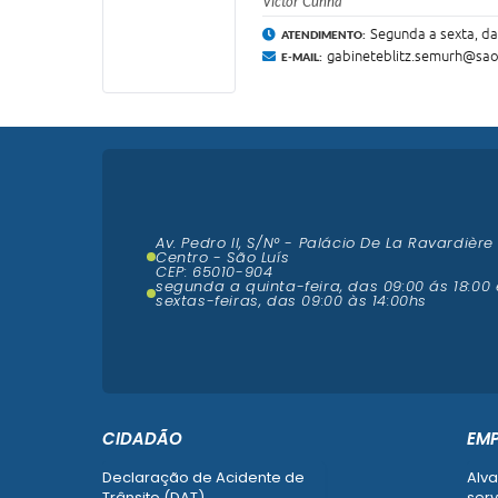
Victor Cunha
Segunda a sexta, da
ATENDIMENTO:
gabineteblitz.semurh@sao
E-MAIL:
Av. Pedro II, S/N° - Palácio De La Ravardière
Centro - São Luís
CEP: 65010-904
segunda a quinta-feira, das 09:00 ás 18:00 
sextas-feiras, das 09:00 às 14:00hs
CIDADÃO
EM
Declaração de Acidente de
Alva
Trânsito (DAT)
serv