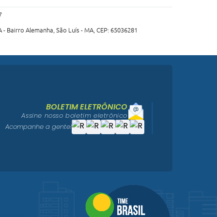
7
 - Bairro Alemanha, São Luís - MA, CEP: 65036281
BOLETIM ELETRÔNICO
Assine nosso boletim eletrônico
Acompanhe a gente!