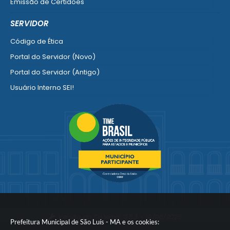
Emissão de Certidões
Empresa Fácil - Abertura / Alteração / Baixa
SERVIDOR
Ver mais serviços para Empresa
Código de Ética
Portal do Servidor (Novo)
Portal do Servidor (Antigo)
Usuário Interno SEI!
SISCON
1doc Legado
Portal do Segurado
Manual de Gestão Patrimonial
Manual Siconv
Ver mais serviços para o Servidor
Versão do Sistema:
3.5.3 - 19/06/2026
Prefeitura Municipal de São Luís - MA e os cookies: