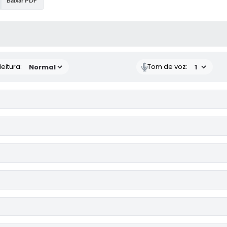
Baixar PDF
 MÍDIAS
eitura:
Tom de voz: