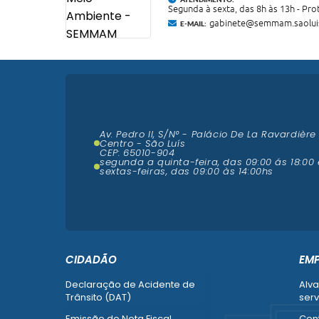
Segunda à sexta, das 8h às 13h - Pr
gabinete@semmam.saoluis
E-MAIL:
Av. Pedro II, S/N° - Palácio De La Ravardière
Centro - São Luís
CEP: 65010-904
segunda a quinta-feira, das 09:00 ás 18:00 
sextas-feiras, das 09:00 às 14:00hs
CIDADÃO
EM
Declaração de Acidente de
Alva
Trânsito (DAT)
serv
Emissão de Nota Fiscal
Cent