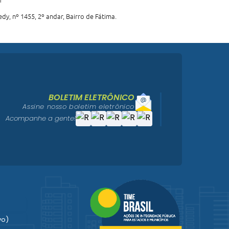
1
dy, nº 1455, 2º andar, Bairro de Fátima.
BOLETIM ELETRÔNICO
Assine nosso boletim eletrônico
Acompanhe a gente!
vo)