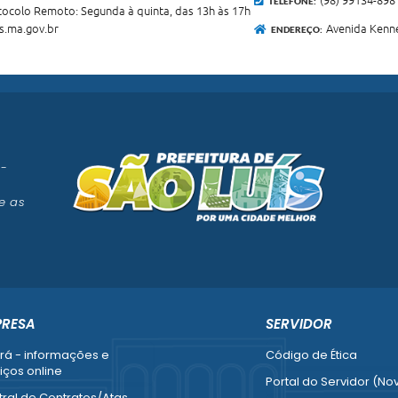
(98) 99134-898
TELEFONE:
otocolo Remoto: Segunda à quinta, das 13h às 17h
.ma.gov.br
Avenida Kenne
ENDEREÇO:
 -
e as
PRESA
SERVIDOR
rá - informações e
Código de Ética
iços online
Portal do Servidor (No
ral de Contratos/Atas