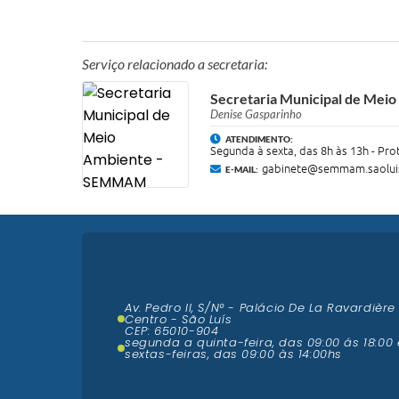
Serviço relacionado a secretaria:
Secretaria Municipal de Me
Denise Gasparinho
ATENDIMENTO:
Segunda à sexta, das 8h às 13h - Pr
gabinete@semmam.saoluis
E-MAIL:
Av. Pedro II, S/N° - Palácio De La Ravardière
Centro - São Luís
CEP: 65010-904
segunda a quinta-feira, das 09:00 ás 18:00 
sextas-feiras, das 09:00 às 14:00hs