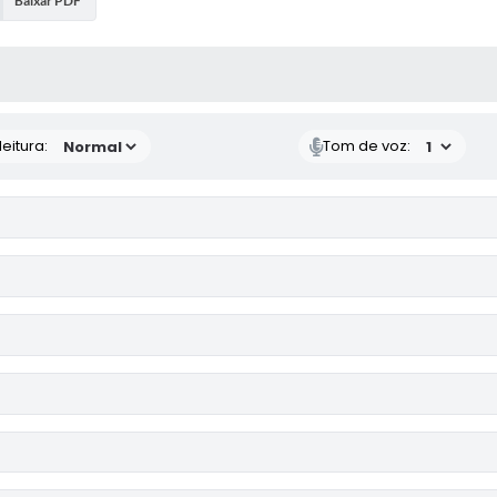
Baixar PDF
 MÍDIAS
eitura:
Tom de voz: