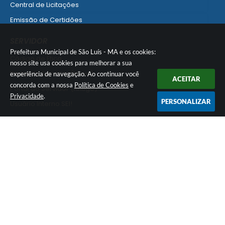
Central de Licitações
Emissão de Certidões
Empresa Fácil - Abertura / Alteração / Baixa
SERVIDOR
Ver mais serviços para Empresa
Prefeitura Municipal de São Luís - MA e os cookies:
Código de Ética
nosso site usa cookies para melhorar a sua
Portal do Servidor (Novo)
experiência de navegação. Ao continuar você
ACEITAR
concorda com a nossa
Política de Cookies
e
Portal do Servidor (Antigo)
Privacidade
.
PERSONALIZAR
Usuário Interno SEI!
SISCON
1doc Legado
Portal do Segurado
Manual de Gestão Patrimonial
Manual Siconv
Ver mais serviços para o Servidor