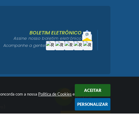
BOLETIM ELETRÔNICO
Assine nosso boletim eletrônico
Acompanhe a gente!
ACEITAR
ê concorda com a nossa
Política de Cookies
e
PERSONALIZAR
vo)
igo)