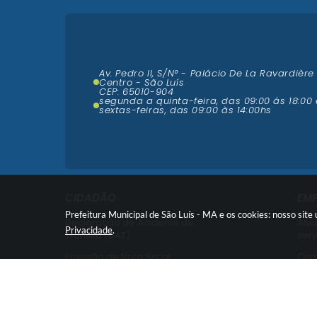
Av. Pedro II, S/N° - Palácio De La Ravardière
Centro - São Luís
CEP: 65010-904
segunda a quinta-feira, das 09:00 ás 18:00 
sextas-feiras, das 09:00 às 14:00hs
CIDADÃO
EM
Prefeitura Municipal de São Luís - MA e os cookies: nosso sit
Declaração de Acidente de
Alva
Privacidade
.
Trânsito (DAT)
serv
Emissão de Nota Fiscal
Cent
Nota Fiscal Avulsa -
Cent
Credenciamento
Emi
Recurso contra Imposição de