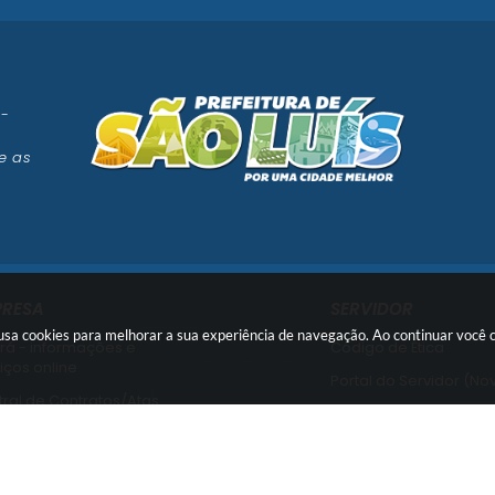
 -
e as
PRESA
SERVIDOR
e usa cookies para melhorar a sua experiência de navegação. Ao continuar voc
rá - informações e
Código de Ética
iços online
Portal do Servidor (No
ral de Contratos/Atas
Portal do Servidor (Ant
ral de Licitações
Usuário Interno SEI!
ssão de Certidões
SISCON