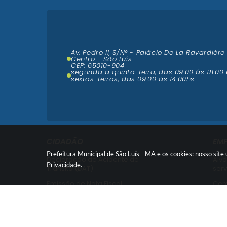
Av. Pedro II, S/N° - Palácio De La Ravardière
Centro - São Luís
CEP: 65010-904
segunda a quinta-feira, das 09:00 ás 18:00 
sextas-feiras, das 09:00 às 14:00hs
CIDADÃO
EM
Prefeitura Municipal de São Luís - MA e os cookies: nosso sit
Declaração de Acidente de
Alva
Privacidade
.
Trânsito (DAT)
serv
Emissão de Nota Fiscal
Cent
Nota Fiscal Avulsa -
Cent
Credenciamento
Emi
Recurso contra Imposição de