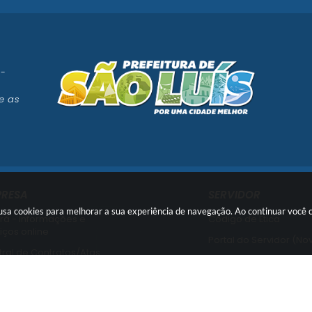
 -
e as
PRESA
SERVIDOR
e usa cookies para melhorar a sua experiência de navegação. Ao continuar voc
rá - informações e
Código de Ética
iços online
Portal do Servidor (No
ral de Contratos/Atas
Portal do Servidor (Ant
ral de Licitações
Usuário Interno SEI!
ssão de Certidões
SISCON