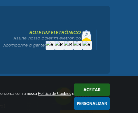
BOLETIM ELETRÔNICO
Assine nosso boletim eletrônico
Acompanhe a gente!
ACEITAR
ê concorda com a nossa
Política de Cookies
e
PERSONALIZAR
vo)
igo)