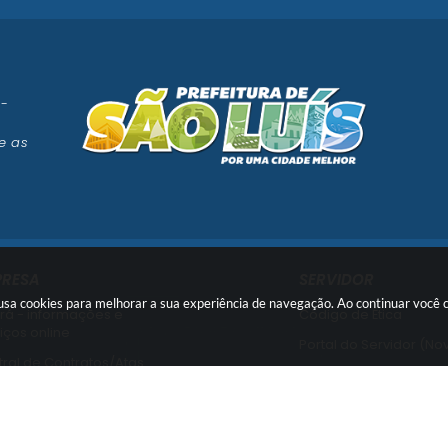
 -
e as
PRESA
SERVIDOR
e usa cookies para melhorar a sua experiência de navegação. Ao continuar voc
rá - informações e
Código de Ética
iços online
Portal do Servidor (No
ral de Contratos/Atas
Portal do Servidor (Ant
ral de Licitações
Usuário Interno SEI!
ssão de Certidões
SISCON