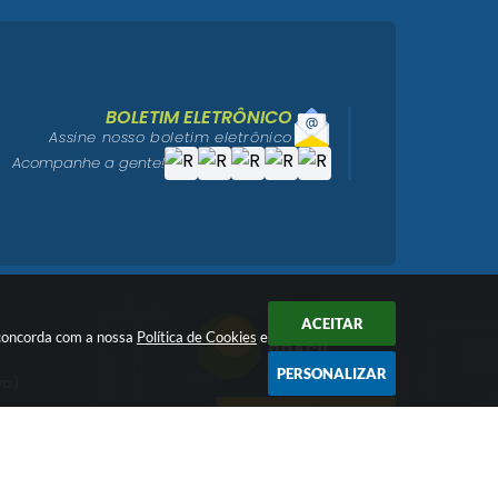
BOLETIM ELETRÔNICO
Assine nosso boletim eletrônico
Acompanhe a gente!
ACEITAR
ê concorda com a nossa
Política de Cookies
e
PERSONALIZAR
vo)
igo)