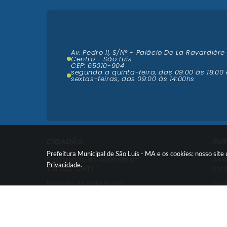
Av. Pedro II, S/N° - Palácio De La Ravardière
Centro - São Luís
CEP: 65010-904
segunda a quinta-feira, das 09:00 ás 18:00 
sextas-feiras, das 09:00 às 14:00hs
CIDADÃO
EM
Prefeitura Municipal de São Luís - MA e os cookies: nosso sit
Declaração de Acidente de
Alva
Privacidade
.
Trânsito (DAT)
serv
Emissão de Nota Fiscal
Cent
Nota Fiscal Avulsa -
Cent
Credenciamento
Emi
Recurso contra Imposição de