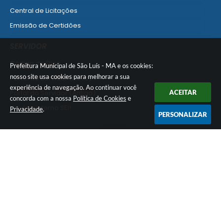
Central de Licitações
Emissão de Certidões
Empresa Fácil - Abertura / Alteração / Baixa
SERVIDOR
Ver mais serviços para Empresa
Código de Ética
Prefeitura Municipal de São Luís - MA e os cookies:
nosso site usa cookies para melhorar a sua
Portal do Servidor (Novo)
experiência de navegação. Ao continuar você
Portal do Servidor (Antigo)
ACEITAR
concorda com a nossa
Política de Cookies
e
Usuário Interno SEI!
Privacidade
.
PERSONALIZAR
SISCON
1doc Legado
Portal do Segurado
Manual de Gestão Patrimonial
Manual Siconv
Ver mais serviços para o Servidor