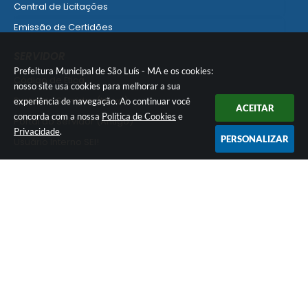
Central de Licitações
Emissão de Certidões
Empresa Fácil - Abertura / Alteração / Baixa
SERVIDOR
Ver mais serviços para Empresa
Prefeitura Municipal de São Luís - MA e os cookies:
Código de Ética
nosso site usa cookies para melhorar a sua
Portal do Servidor (Novo)
experiência de navegação. Ao continuar você
ACEITAR
concorda com a nossa
Política de Cookies
e
Portal do Servidor (Antigo)
Privacidade
.
PERSONALIZAR
Usuário Interno SEI!
SISCON
1doc Legado
Portal do Segurado
Manual de Gestão Patrimonial
Manual Siconv
Ver mais serviços para o Servidor