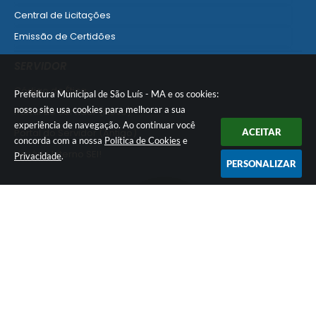
Central de Licitações
Emissão de Certidões
Empresa Fácil - Abertura / Alteração / Baixa
SERVIDOR
Ver mais serviços para Empresa
Código de Ética
Prefeitura Municipal de São Luís - MA e os cookies:
nosso site usa cookies para melhorar a sua
Portal do Servidor (Novo)
experiência de navegação. Ao continuar você
Portal do Servidor (Antigo)
ACEITAR
concorda com a nossa
Política de Cookies
e
Usuário Interno SEI!
Privacidade
.
PERSONALIZAR
SISCON
1doc Legado
Portal do Segurado
Manual de Gestão Patrimonial
Manual Siconv
Ver mais serviços para o Servidor