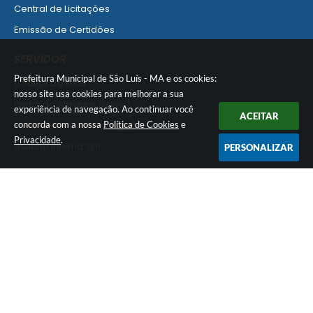
Central de Licitações
Emissão de Certidões
Empresa Fácil - Abertura / Alteração / Baixa
SERVIDOR
Ver mais serviços para Empresa
Prefeitura Municipal de São Luís - MA e os cookies:
Código de Ética
nosso site usa cookies para melhorar a sua
Portal do Servidor (Novo)
experiência de navegação. Ao continuar você
ACEITAR
concorda com a nossa
Política de Cookies
e
Portal do Servidor (Antigo)
Privacidade
.
Usuário Interno SEI!
PERSONALIZAR
SISCON
1doc Legado
Portal do Segurado
Manual de Gestão Patrimonial
Manual Siconv
Ver mais serviços para o Servidor