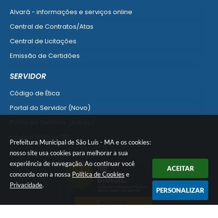
Alvará - informações e serviços online
Central de Contratos/Atas
Central de Licitações
Emissão de Certidões
Empresa Fácil - Abertura / Alteração / Baixa
SERVIDOR
Ver mais serviços para Empresa
Código de Ética
Portal do Servidor (Novo)
Portal do Servidor (Antigo)
Usuário Interno SEI!
Prefeitura Municipal de São Luís - MA e os cookies:
SISCON
nosso site usa cookies para melhorar a sua
experiência de navegação. Ao continuar você
1doc Legado
ACEITAR
concorda com a nossa
Política de Cookies
e
Portal do Segurado
Privacidade
.
PERSONALIZAR
Manual de Gestão Patrimonial
Manual Siconv