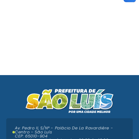
Av. Pedro II, S/N° - Palácio De La Ravardière -
Centro - São Luís
CEP: 65010-904