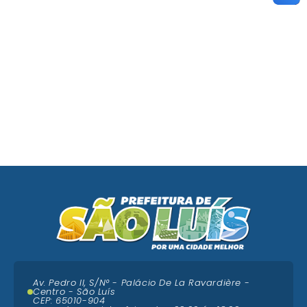
Av. Pedro II, S/N° - Palácio De La Ravardière -
Centro - São Luís
CEP: 65010-904