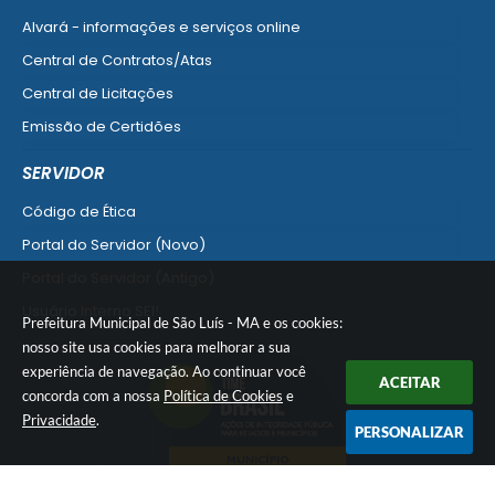
Alvará - informações e serviços online
Central de Contratos/Atas
Central de Licitações
Emissão de Certidões
Empresa Fácil - Abertura / Alteração / Baixa
SERVIDOR
Ver mais serviços para Empresa
Código de Ética
Portal do Servidor (Novo)
Portal do Servidor (Antigo)
Usuário Interno SEI!
Prefeitura Municipal de São Luís - MA e os cookies:
SISCON
nosso site usa cookies para melhorar a sua
experiência de navegação. Ao continuar você
1doc Legado
ACEITAR
concorda com a nossa
Política de Cookies
e
Portal do Segurado
Privacidade
.
PERSONALIZAR
Manual de Gestão Patrimonial
Manual Siconv