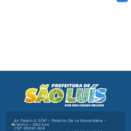
Av. Pedro II, S/N° - Palácio De La Ravardière -
Centro - São Luís
CEP: 65010-904