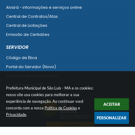
Alvará - informações e serviços online
Central de Contratos/Atas
Central de Licitações
Emissão de Certidões
Empresa Fácil - Abertura / Alteração / Baixa
SERVIDOR
Ver mais serviços para Empresa
Código de Ética
Portal do Servidor (Novo)
Portal do Servidor (Antigo)
Usuário Interno SEI!
Prefeitura Municipal de São Luís - MA e os cookies:
SISCON
nosso site usa cookies para melhorar a sua
experiência de navegação. Ao continuar você
1doc Legado
ACEITAR
concorda com a nossa
Política de Cookies
e
Portal do Segurado
Privacidade
.
PERSONALIZAR
Manual de Gestão Patrimonial
Manual Siconv