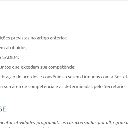
uições previstas no artigo anterior;
em atribuídos;
da SADEM;
suntos que excedam sua competência;
lebração de acordos e convênios a serem firmados com a Secreta
om sua área de competência e as determinadas pelo Secretário
SE
ntar atividades programáticas caracterizadas por alto grau de