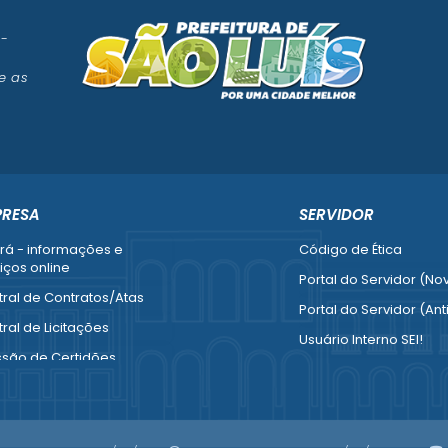
 -
e as
PRESA
SERVIDOR
rá - informações e
Código de Ética
iços online
Portal do Servidor (No
ral de Contratos/Atas
Portal do Servidor (Ant
ral de Licitações
Usuário Interno SEI!
ssão de Certidões
SISCON
esa Fácil - Abertura /
1doc Legado
ração / Baixa
Portal do Segurado
mais serviços para