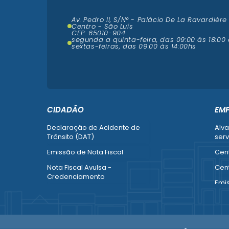
Av. Pedro II, S/N° - Palácio De La Ravardière
Centro - São Luís
CEP: 65010-904
segunda a quinta-feira, das 09:00 ás 18:00 
sextas-feiras, das 09:00 às 14:00hs
CIDADÃO
EM
Declaração de Acidente de
Alva
Trânsito (DAT)
serv
Emissão de Nota Fiscal
Cent
Nota Fiscal Avulsa -
Cent
Credenciamento
Emi
Recurso contra Imposição de
Empr
Penalidade (SMTT)
Alte
Ver mais serviços do Cidadão
Ver 