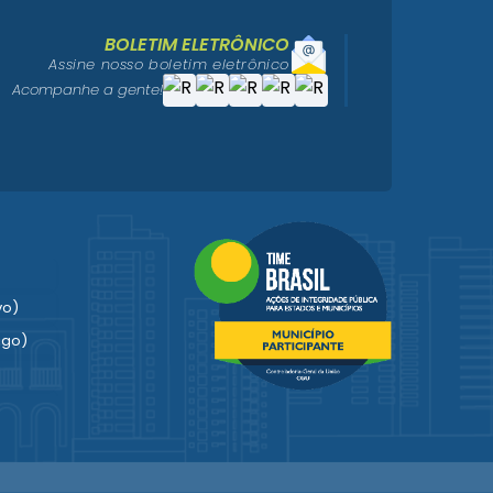
BOLETIM ELETRÔNICO
Assine nosso boletim eletrônico
Acompanhe a gente!
vo)
igo)