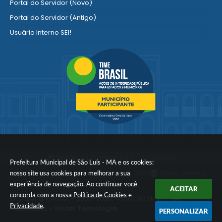
Portal do Servidor (Novo)
Portal do Servidor (Antigo)
Usuário Interno SEI!
SISCON
1doc Legado
Portal do Segurado
Manual de Gestão Patrimonial
Manual Siconv
Ver mais serviços para o Servidor
Versão do Sistema:
3.5.3 - 19/06/2026
Prefeitura Municipal de São Luís - MA e os cookies:
nosso site usa cookies para melhorar a sua
Portal atualizado em:
06/08/2026 00:48
Dados Abertos
experiência de navegação. Ao continuar você
ACEITAR
concorda com a nossa
Política de Cookies
e
© Copyright Instar - 2006-2026. Todos os direitos
Privacidade
.
reservados -
Instar Tecnologia
PERSONALIZAR