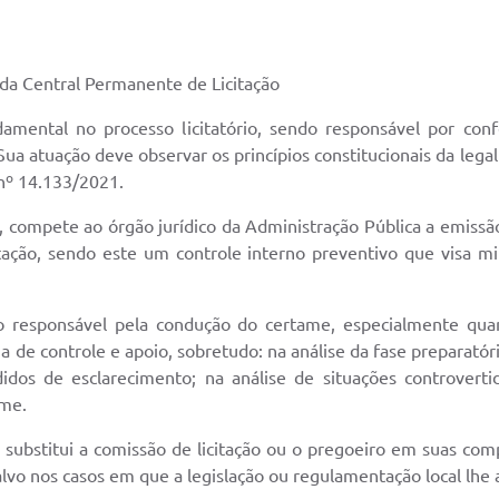
 da Central Permanente de Licitação
damental no processo licitatório, sendo responsável por confe
Sua atuação deve observar os princípios constitucionais da lega
 nº 14.133/2021.
ei, compete ao órgão jurídico da Administração Pública a emissã
itação, sendo este um controle interno preventivo que visa mit
o responsável pela condução do certame, especialmente quan
ia de controle e apoio, sobretudo: na análise da fase preparatória
idos de esclarecimento; na análise de situações controvert
ame.
o substitui a comissão de licitação ou o pregoeiro em suas c
salvo nos casos em que a legislação ou regulamentação local lhe