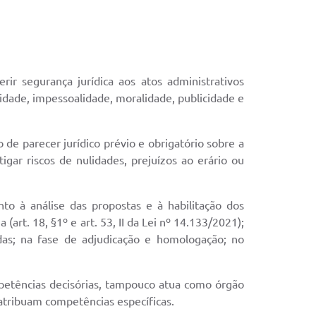
rir segurança jurídica aos atos administrativos
lidade, impessoalidade, moralidade, publicidade e
o de parecer jurídico prévio e obrigatório sobre a
igar riscos de nulidades, prejuízos ao erário ou
to à análise das propostas e à habilitação dos
 (art. 18, §1º e art. 53, II da Lei nº 14.133/2021);
idas; na fase de adjudicação e homologação; no
ompetências decisórias, tampouco atua como órgão
 atribuam competências específicas.