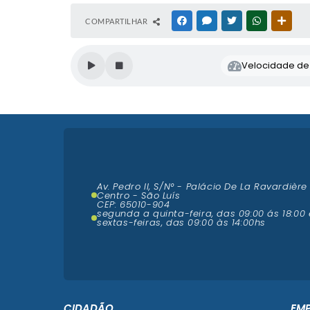
COMPARTILHAR
FACEBOOK
MESSENGER
TWITTER
WHATSAPP
OUTR
Velocidade de l
Av. Pedro II, S/N° - Palácio De La Ravardière
Centro - São Luís
CEP: 65010-904
segunda a quinta-feira, das 09:00 ás 18:00 
sextas-feiras, das 09:00 às 14:00hs
CIDADÃO
EM