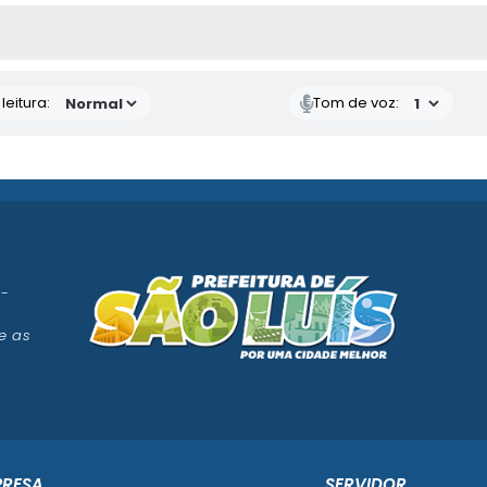
AS MÍDIAS
eitura:
Tom de voz:
 -
e as
PRESA
SERVIDOR