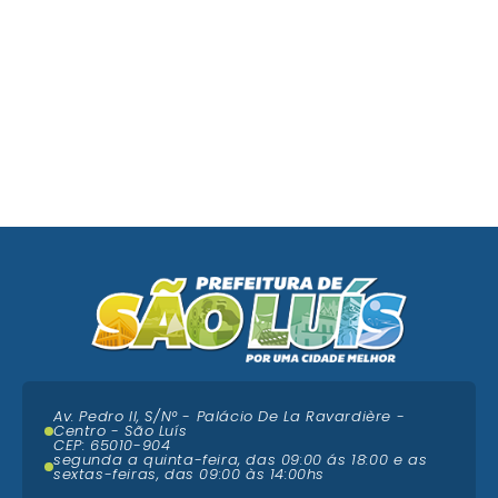
Av. Pedro II, S/N° - Palácio De La Ravardière -
Centro - São Luís
CEP: 65010-904
segunda a quinta-feira, das 09:00 ás 18:00 e as
sextas-feiras, das 09:00 às 14:00hs