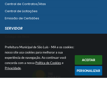
Central de Contratos/Atas
Central de Licitações
Emissão de Certidões
Empresa Fácil - Abertura / Alteração / Baixa
SERVIDOR
Ver mais serviços para Empresa
Código de Ética
Portal do Servidor (Novo)
Prefeitura Municipal de São Luís - MA e os cookies:
Portal do Servidor (Antigo)
nosso site usa cookies para melhorar a sua
experiência de navegação. Ao continuar você
Usuário Interno SEI!
ACEITAR
concorda com a nossa
Política de Cookies
e
SISCON
Privacidade
.
PERSONALIZAR
1doc Legado
Portal do Segurado
Manual de Gestão Patrimonial
Manual Siconv
Ver mais serviços para o Servidor