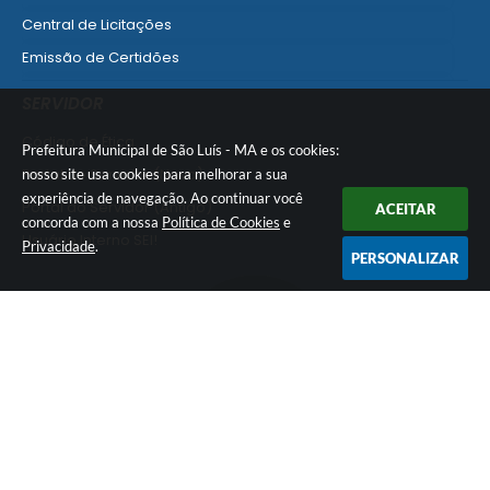
Central de Licitações
Emissão de Certidões
Empresa Fácil - Abertura / Alteração / Baixa
SERVIDOR
Ver mais serviços para Empresa
Código de Ética
Prefeitura Municipal de São Luís - MA e os cookies:
Portal do Servidor (Novo)
nosso site usa cookies para melhorar a sua
experiência de navegação. Ao continuar você
Portal do Servidor (Antigo)
ACEITAR
concorda com a nossa
Política de Cookies
e
Usuário Interno SEI!
Privacidade
.
PERSONALIZAR
SISCON
1doc Legado
Portal do Segurado
Manual de Gestão Patrimonial
Manual Siconv
Ver mais serviços para o Servidor