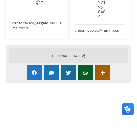
991
7
95-
848
5
capacitacao@eggem.saoluis.
ma.gov.br
eggem.saoluis@gmail.com
COMPARTILHAR