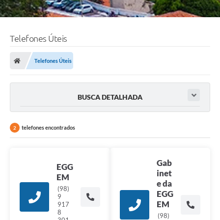
Telefones Úteis
Telefones Úteis
BUSCA DETALHADA
telefones encontrados
2
Gab
EGG
inet
EM
e da
(98)
EGG
9
EM
917
8
(98)
301