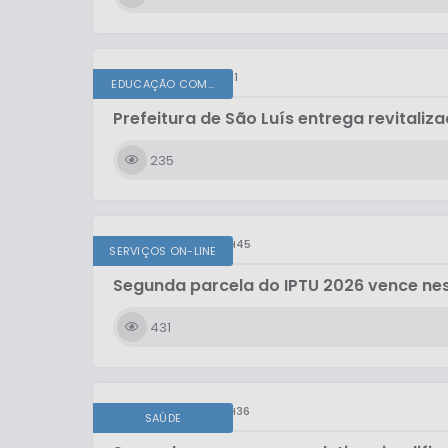
SEXTA-FEIRA
10H11
EDUCAÇÃO COM...
Prefeitura de São Luís entrega revital
235
QUINTA-FEIRA
11H45
SERVIÇOS ON-LINE
Segunda parcela do IPTU 2026 vence nes
431
QUINTA-FEIRA
11H36
SAÚDE