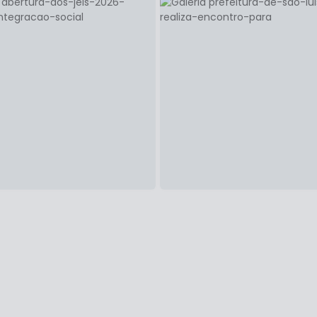
ASSISTÊNCIA SOCIAL
25
2
GUNDA-FEIRA
SEXTA-FEIRA
MAI
efeitura amplia
Prefeitura de São Luí
sistência à população
reforça patrulhamen
 situação de
da Guarda Municipal
lnerabilidade social
Centro Histórico
387
405
VER FOTOS
VER FOTOS