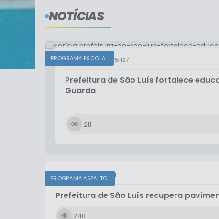
NOTÍCIAS
PROGRAMA ESCOLA...
SEXTA-FEIRA
15H07
Prefeitura de São Luís fortalece edu
Guarda
211
SEXTA-FEIRA
11H14
PROGRAMA ASFALTO...
Prefeitura de São Luís recupera pavimen
240