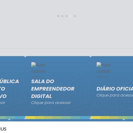
ÚBLICA
SALA DO
TO
EMPREENDEDOR
DIÁRIO OFICI
IVO
DIGITAL
Clique para acess
sar
Clique para acessar
EMUS