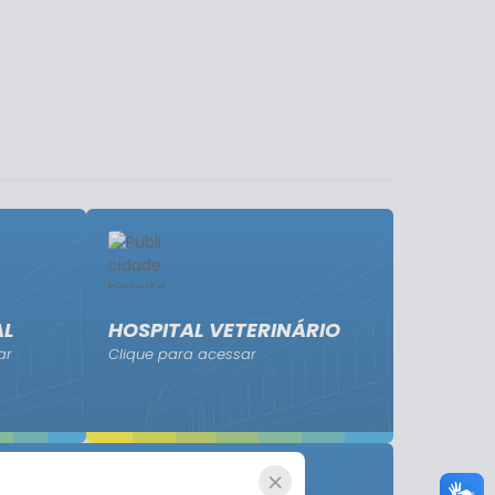
AL
HOSPITAL VETERINÁRIO
ar
Clique para acessar
×