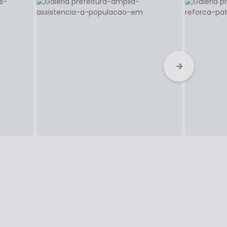
SEMUSC - SECRETARIA MUNICIPAL DE SEGURANÇA COM CIDADANIA
DESTAQUES
2
21
QUINTA-FEIRA
MAI
MAI
s
São Luís dá passo
to
histórico com sanção da
 no
lei que cria a Secretaria
Municipal da Mulher
387
VER FOTOS