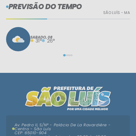
PREVISÃO DO TEMPO
SÃO LUÍS - MA
SÁBADO
08
31°
26°
Av. Pedro II, S/N° - Palácio De La Ravardière -
Centro - São Luís
CEP: 65010-904