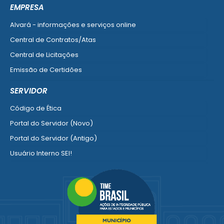
Ver mais serviços do Cidadão
EMPRESA
Alvará - informações e serviços online
Central de Contratos/Atas
Central de Licitações
Emissão de Certidões
Empresa Fácil - Abertura / Alteração / Baixa
SERVIDOR
Ver mais serviços para Empresa
Código de Ética
Portal do Servidor (Novo)
Portal do Servidor (Antigo)
Usuário Interno SEI!
SISCON
1doc Legado
Portal do Segurado
Manual de Gestão Patrimonial