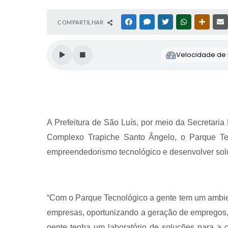
COMPARTILHAR
FACEBOOK
MESSENGER
TWITTER
WHATSAPP
OUTRAS
Velocidade de l
A Prefeitura de São Luís, por meio da Secretaria 
Complexo Trapiche Santo Ângelo, o Parque Tec
empreendedorismo tecnológico e desenvolver solu
“Com o Parque Tecnológico a gente tem um ambient
empresas, oportunizando a geração de empregos, 
gente tenha um laboratório de soluções para a c