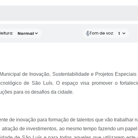
 MÍDIAS
RECEBA NOTÍCIAS
eitura:
Tom de voz:
Municipal de Inovação, Sustentabilidade e Projetos Especiais (
nológico de São Luís. O espaço visa promover o fortaleci
ções para os desafios da cidade.
e de inovação para formação de talentos que vão trabalhar na
atração de investimentos, ao mesmo tempo fazendo um papel de
idade de São Luís e para todos aqueles que utilizarem este 