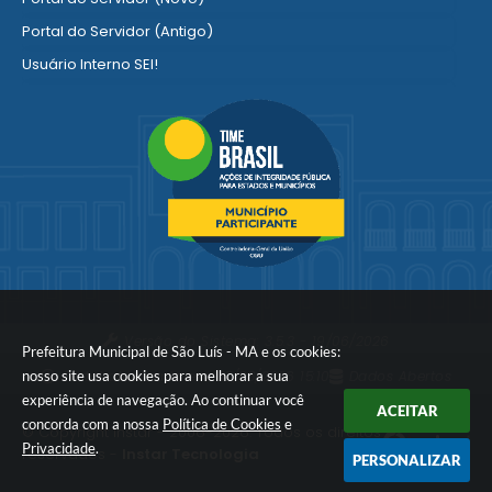
Portal do Servidor (Antigo)
Usuário Interno SEI!
SISCON
1doc Legado
Portal do Segurado
Manual de Gestão Patrimonial
Manual Siconv
Ver mais serviços para o Servidor
Versão do Sistema:
3.5.3 - 19/06/2026
Prefeitura Municipal de São Luís - MA e os cookies:
Portal atualizado em:
07/08/2026 15:10
Dados Abertos
nosso site usa cookies para melhorar a sua
experiência de navegação. Ao continuar você
ACEITAR
concorda com a nossa
Política de Cookies
e
© Copyright Instar - 2006-2026. Todos os direitos
Privacidade
.
reservados -
Instar Tecnologia
PERSONALIZAR