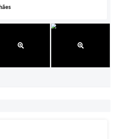
lhães