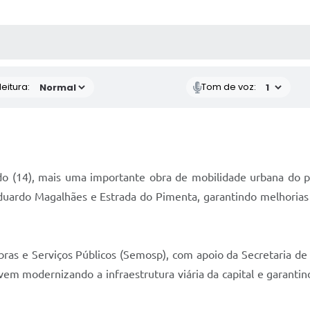
 MÍDIAS
RECEBA NOTÍCIAS
eitura:
Tom de voz:
do (14), mais uma importante obra de mobilidade urbana do pr
duardo Magalhães e Estrada do Pimenta, garantindo melhorias
bras e Serviços Públicos (Semosp), com apoio da Secretaria de 
vem modernizando a infraestrutura viária da capital e garanti