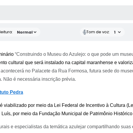
 MÍDIAS
RECEBA NOTÍCIAS
eitura:
Tom de voz:
minário
“Construindo o Museu do Azulejo: o que pode um museu
o cultural que será instalado na capital maranhense e valoriza
e acontecerá no Palacete da Rua Formosa, futura sede do mus
a
. Não é necessária inscrição prévia.
tuto Pedra
é viabilizado por meio da Lei Federal de Incentivo à Cultura (Lei
 Luís, por meio da Fundação Municipal de Patrimônio Histórico 
urais e especialistas da temática azulejar compartilhando suas