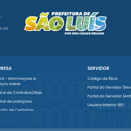
 -
e as
PRESA
SERVIDOR
rá - informações e
Código de Ética
iços online
Portal do Servidor (No
ral de Contratos/Atas
Portal do Servidor (Ant
ral de Licitações
Usuário Interno SEI!
ssão de Certidões
SISCON
esa Fácil - Abertura /
1doc Legado
ração / Baixa