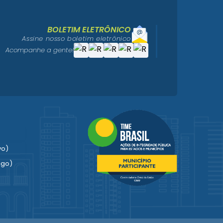
BOLETIM ELETRÔNICO
Assine nosso boletim eletrônico
Acompanhe a gente!
vo)
igo)