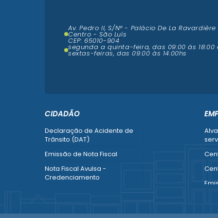
Av. Pedro II, S/N° - Palácio De La Ravardière
Centro - São Luís
CEP: 65010-904
segunda a quinta-feira, das 09:00 ás 18:00 
sextas-feiras, das 09:00 às 14:00hs
CIDADÃO
EM
Declaração de Acidente de
Alva
Trânsito (DAT)
serv
Emissão de Nota Fiscal
Cent
Nota Fiscal Avulsa -
Cent
Credenciamento
Emi
Recurso contra Imposição de
Empr
Penalidade (SMTT)
Alte
Ver mais serviços do Cidadão