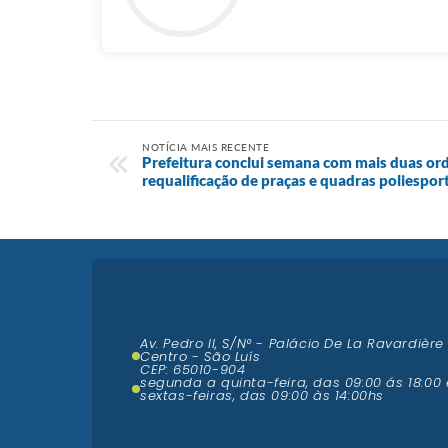
NOTÍCIA MAIS RECENTE
Prefeitura conclui semana com mais duas ord
requalificação de praças e quadras poliespor
Av. Pedro II, S/N° - Palácio De La Ravardière
Centro - São Luís
CEP: 65010-904
segunda a quinta-feira, das 09:00 ás 18:00 
sextas-feiras, das 09:00 às 14:00hs