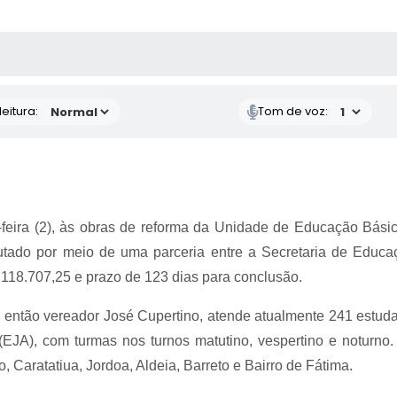
 MÍDIAS
RECEBA NOTÍCIAS
eitura:
Tom de voz:
ta-feira (2), às obras de reforma da Unidade de Educação Bási
cutado por meio de uma parceria entre a Secretaria de Educ
118.707,25 e prazo de 123 dias para conclusão.
 então vereador José Cupertino, atende atualmente 241 estuda
EJA), com turmas nos turnos matutino, vespertino e noturno. 
 Caratatiua, Jordoa, Aldeia, Barreto e Bairro de Fátima.