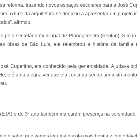
sa reforma, trazendo novos espaços escolares para a José Cup
bra, o time da arquitetura se dedicou a apresentar um projeto
odos”, afirmou.
 pelo secretário municipal de Planejamento (Seplan), Simão C
s obras de São Luís, ele relembrou a história da família 
, José Cupertino, era conhecido pela generosidade. Ajudava t
 ele, e é uma alegria ver que ela continua sendo um instrument
neu.
(EJA) e do 3º ano também marcaram presença na solenidade. 
oite e saber que vamos ter uma escola mais bonita e confortáve