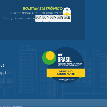
BOLETIM ELETRÔNICO
Assine nosso boletim eletrônico
Acompanhe a gente!
vo)
igo)
Dados Abertos