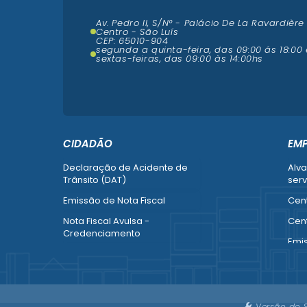
Av. Pedro II, S/N° - Palácio De La Ravardière
Centro - São Luís
CEP: 65010-904
segunda a quinta-feira, das 09:00 ás 18:00 
sextas-feiras, das 09:00 às 14:00hs
CIDADÃO
EM
Declaração de Acidente de
Alva
Trânsito (DAT)
serv
Emissão de Nota Fiscal
Cent
Nota Fiscal Avulsa -
Cent
Credenciamento
Emi
Recurso contra Imposição de
Empr
Penalidade (SMTT)
Alte
Ver mais serviços do Cidadão
Ver 
Versão do 