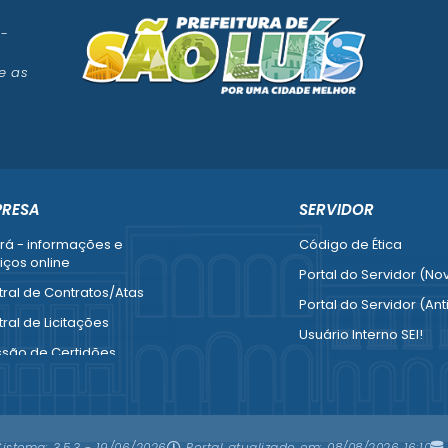
 -
e as
PRESA
SERVIDOR
rá - informações e
Código de Ética
iços online
Portal do Servidor (No
ral de Contratos/Atas
Portal do Servidor (Ant
ral de Licitações
Usuário Interno SEI!
ssão de Certidões
SISCON
esa Fácil - Abertura /
1doc Legado
ração / Baixa
Portal do Segurado
mais serviços para
Sistema:
3.5.3 - 19/06/2026
Portal atualizado em:
08/08/2026 16:10